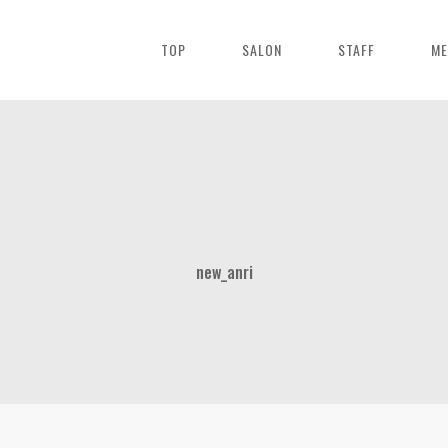
TOP
SALON
STAFF
ME
new_anri